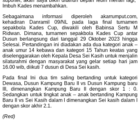
suporter, akan saya bikin ditahun depan lebih meriah lagi,"
Imbuh Kades menambahkan.
Sebagaimana informasi diperoleh akarrumput.com,
kehadiran Danramil 09/NL pada laga final turnamen
sepakbola Kades Cup, diwakili oleh Babinsa Sertu M
Ridwan. Dimana, turnamen sepakbola Kades Cup antar
Dusun berlangsung dari tanggal 29 Oktober 2023 hingga
Selesai. Pertandingan ini diadakan ada dua kategori anak –
anak umur 14 kebawa dan kategori 15 Tahun keatas yang
diselenggarakan oleh Kepala Desa Sei Kasih untuk menjalin
silaturahmi dengan masyarakat yang gelar setiap hari jam
16.00 wib, diikuti 7 dusun di Desa Sei kasih.
Pada final Ini dua tim saling bertanding untuk kategori
Dewasa, Dusun Kampung Baru II vs Dusun Kampung baru
III, dimenangkan Kampung Baru II dengan skor 1 : 0.
Sedangkan untuk tingkat anak – anak bertanding Kampung
Baru II vs Sei Kasih dalam I dimenangkan Sei kasih dalam I
dengan skor akhir 2.1.
(Red)