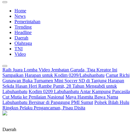
Home
News
Pemerintahan
Trending
Headline
Daerah
Olahraga
TNI
Video
Raih Juara Lomba Video Jembatan Garuda, Tiga Kreator Ini
Sampaikan Harapan untuk Kodim 0209/Labuhanbatu
Camat Richi
Gunawan Buka Turnamen Mini Soccer SD di Tanjung Harapan
Sekda Hasan Heri Rambe Pamit, 28 Tahun Mengabdi untuk
Labuhanbatu
Kodim 0209 Labuhanbatu Antar Kampung Pancasila
Cut Mutia ke Penilaian Nasional
Maya Hasmita Bawa Nama
Labuhanbatu Bersinar di Panggung PMI Sumut
Polsek Bilah Hulu
Ringkus Pelaku Pengancaman, Pisau Disita
Daerah