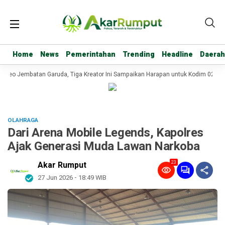
Home
Home
News
News
Pemerintahan
Pemerintahan
Trending
Trending
Headline
Headline
Daerah
Daerah
deo Jembatan Garuda, Tiga Kreator Ini Sampaikan Harapan untuk Kodim 0209/L
OLAHRAGA
Dari Arena Mobile Legends, Kapolres
Ajak Generasi Muda Lawan Narkoba
23
Akar Rumput
27 Jun 2026 - 18:49 WIB