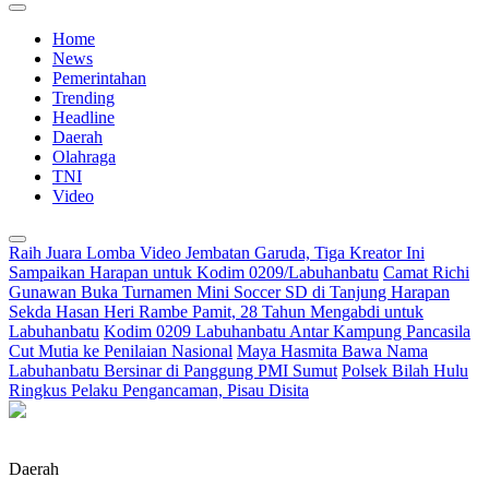
Home
News
Pemerintahan
Trending
Headline
Daerah
Olahraga
TNI
Video
Raih Juara Lomba Video Jembatan Garuda, Tiga Kreator Ini
Sampaikan Harapan untuk Kodim 0209/Labuhanbatu
Camat Richi
Gunawan Buka Turnamen Mini Soccer SD di Tanjung Harapan
Sekda Hasan Heri Rambe Pamit, 28 Tahun Mengabdi untuk
Labuhanbatu
Kodim 0209 Labuhanbatu Antar Kampung Pancasila
Cut Mutia ke Penilaian Nasional
Maya Hasmita Bawa Nama
Labuhanbatu Bersinar di Panggung PMI Sumut
Polsek Bilah Hulu
Ringkus Pelaku Pengancaman, Pisau Disita
Daerah