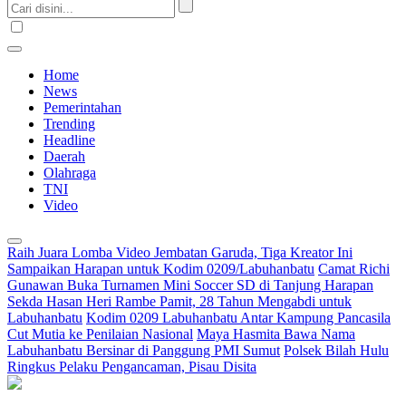
Home
News
Pemerintahan
Trending
Headline
Daerah
Olahraga
TNI
Video
Raih Juara Lomba Video Jembatan Garuda, Tiga Kreator Ini
Sampaikan Harapan untuk Kodim 0209/Labuhanbatu
Camat Richi
Gunawan Buka Turnamen Mini Soccer SD di Tanjung Harapan
Sekda Hasan Heri Rambe Pamit, 28 Tahun Mengabdi untuk
Labuhanbatu
Kodim 0209 Labuhanbatu Antar Kampung Pancasila
Cut Mutia ke Penilaian Nasional
Maya Hasmita Bawa Nama
Labuhanbatu Bersinar di Panggung PMI Sumut
Polsek Bilah Hulu
Ringkus Pelaku Pengancaman, Pisau Disita