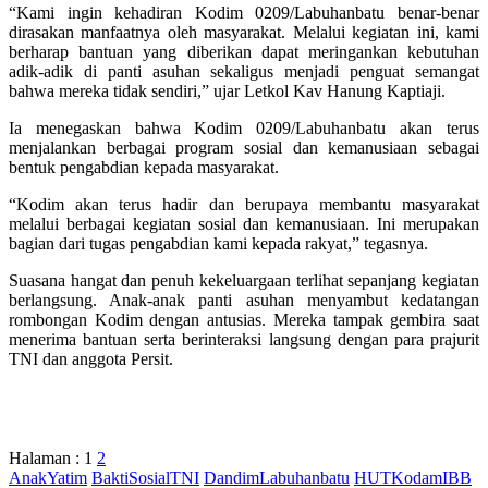
“Kami ingin kehadiran Kodim 0209/Labuhanbatu benar-benar
dirasakan manfaatnya oleh masyarakat. Melalui kegiatan ini, kami
berharap bantuan yang diberikan dapat meringankan kebutuhan
adik-adik di panti asuhan sekaligus menjadi penguat semangat
bahwa mereka tidak sendiri,” ujar Letkol Kav Hanung Kaptiaji.
Ia menegaskan bahwa Kodim 0209/Labuhanbatu akan terus
menjalankan berbagai program sosial dan kemanusiaan sebagai
bentuk pengabdian kepada masyarakat.
“Kodim akan terus hadir dan berupaya membantu masyarakat
melalui berbagai kegiatan sosial dan kemanusiaan. Ini merupakan
bagian dari tugas pengabdian kami kepada rakyat,” tegasnya.
Suasana hangat dan penuh kekeluargaan terlihat sepanjang kegiatan
berlangsung. Anak-anak panti asuhan menyambut kedatangan
rombongan Kodim dengan antusias. Mereka tampak gembira saat
menerima bantuan serta berinteraksi langsung dengan para prajurit
TNI dan anggota Persit.
Halaman :
1
2
AnakYatim
BaktiSosialTNI
DandimLabuhanbatu
HUTKodamIBB