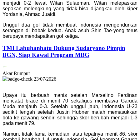
menjadi 0-2 lewat Witan Sulaeman. Witan melepaskan
sepakan melengkung yang tidak bisa dijangkau oleh kiper
Yordania, Ahmad Juaidi.
Unggul dua gol tidak membuat Indonesia mengendurkan
serangan di babak kedua. Anak asuh Shin Tae-yong terus
berupaya mendapatkan gol ketiga.
TMI Labuhanbatu Dukung Sudaryono Pimpin
BGN, Siap Kawal Program MBG
Akar Rumput
23/07/2026
Upaya itu berbuah manis setelah Marselino Ferdinan
mencatat brace di menit 70 sekaligus membawa Garuda
Muda menjauh 0-3. Setelah unggul jauh, Indonesia U-23
sedikit lengah setelah Justin Hubner malah memasukkan
bola ke gawang sendiri sehingga skor berubah menjadi 1-3
pada menit 79.
Namun, tidak lama kemudian, atau tepatnya menit 86, skor
kembali berubah 1-4 untuk Indonesia. Gol keempat Garuda