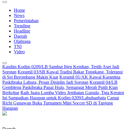
Home
News
Pemerintahan
Trending
Headline
Daerah
Olahraga
TNI
Video
Kasdim Kodim 0209/LB Sambut Itjen Kemhan, Tertib Aset Jadi
Sorotan
Koramil 03/SB Kawal Tradisi Bakar Tongkang, Toleransi
di Sei Berombang Makin Kuat
Koramil 01/AK Kawal Karantina
Paskibraka Labura, Pesan Disiplin Jadi Sorotan
Koramil 04/LB
Gembleng Paskibraka Panai Hulu, Semangat Merah Putih Kian
Berkobar
Raih Juara Lomba Video Jembatan Garuda, Tiga Kreator
Ini Sampaikan Harapan untuk Kodim 0209/Labuhanbatu
Camat
Richi Gunawan Buka Turnamen Mini Soccer SD di Tanjung
Harapan
Daerah