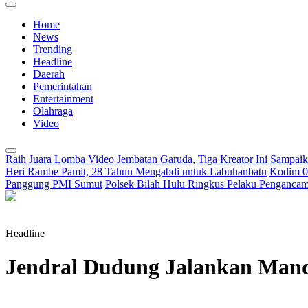
Home
News
Trending
Headline
Daerah
Pemerintahan
Entertainment
Olahraga
Video
Raih Juara Lomba Video Jembatan Garuda, Tiga Kreator Ini Sampa
Heri Rambe Pamit, 28 Tahun Mengabdi untuk Labuhanbatu
Kodim 02
Panggung PMI Sumut
Polsek Bilah Hulu Ringkus Pelaku Pengancama
Headline
Jendral Dudung Jalankan Mand