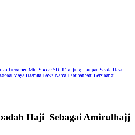
ka Turnamen Mini Soccer SD di Tanjung Harapan
Sekda Hasan
sional
Maya Hasmita Bawa Nama Labuhanbatu Bersinar di
badah Haji Sebagai Amirulhajj