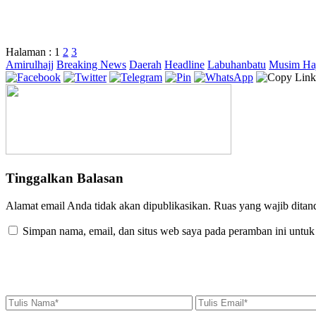
Halaman :
1
2
3
Amirulhajj
Breaking News
Daerah
Headline
Labuhanbatu
Musim Haj
Tinggalkan Balasan
Alamat email Anda tidak akan dipublikasikan.
Ruas yang wajib ditan
Simpan nama, email, dan situs web saya pada peramban ini untuk