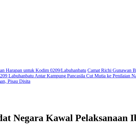
ikan Harapan untuk Kodim 0209/Labuhanbatu
Camat Richi Gunawan Bu
09 Labuhanbatu Antar Kampung Pancasila Cut Mutia ke Penilaian Na
n, Pisau Disita
at Negara Kawal Pelaksanaan I