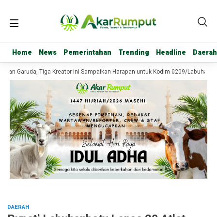
Home
Home
News
News
Pemerintahan
Pemerintahan
Trending
Trending
Headline
Headline
Daerah
Daerah
an Garuda, Tiga Kreator Ini Sampaikan Harapan untuk Kodim 0209/Labuhanbatu
DAERAH