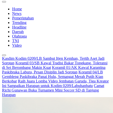
Home
News
Pemerintahan
Trending
Headline
Daerah
Olahraga
TNI
Video
Kasdim Kodim 0209/LB Sambut Itjen Kemhan, Tertib Aset Jadi
Sorotan
Koramil 03/SB Kawal Tradisi Bakar Tongkang, Toleransi
di Sei Berombang Makin Kuat
Koramil 01/AK Kawal Karantina
Paskibraka Labura, Pesan Disiplin Jadi Sorotan
Koramil 04/LB
Gembleng Paskibraka Panai Hulu, Semangat Merah Putih Kian
Berkobar
Raih Juara Lomba Video Jembatan Garuda, Tiga Kreator
Ini Sampaikan Harapan untuk Kodim 0209/Labuhanbatu
Camat
Richi Gunawan Buka Turnamen Mini Soccer SD di Tanjung
Harapan