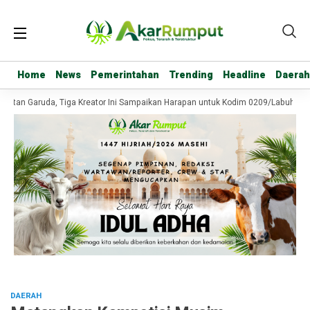
Home
Home
News
News
Pemerintahan
Pemerintahan
Trending
Trending
Headline
Headline
Daerah
Daerah
tan Garuda, Tiga Kreator Ini Sampaikan Harapan untuk Kodim 0209/Labuhanbat
DAERAH