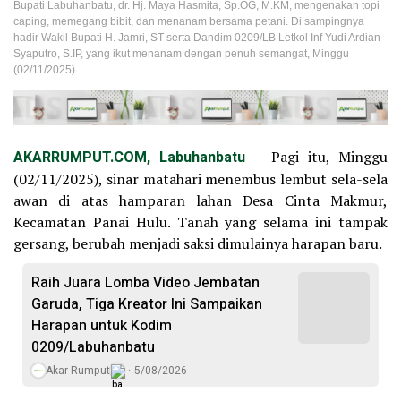
Bupati Labuhanbatu, dr. Hj. Maya Hasmita, Sp.OG, M.KM, mengenakan topi
caping, memegang bibit, dan menanam bersama petani. Di sampingnya
hadir Wakil Bupati H. Jamri, ST serta Dandim 0209/LB Letkol Inf Yudi Ardian
Syaputro, S.IP, yang ikut menanam dengan penuh semangat, Minggu
(02/11/2025)
AKARRUMPUT.COM, Labuhanbatu
– Pagi itu, Minggu
(02/11/2025), sinar matahari menembus lembut sela-sela
awan di atas hamparan lahan Desa Cinta Makmur,
Kecamatan Panai Hulu. Tanah yang selama ini tampak
gersang, berubah menjadi saksi dimulainya harapan baru.
Raih Juara Lomba Video Jembatan
Garuda, Tiga Kreator Ini Sampaikan
Harapan untuk Kodim
0209/Labuhanbatu
Akar Rumput
5/08/2026