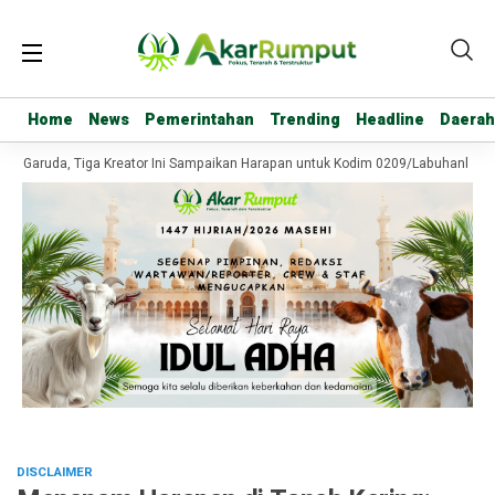
Home
Home
News
News
Pemerintahan
Pemerintahan
Trending
Trending
Headline
Headline
Daerah
Daerah
Garuda, Tiga Kreator Ini Sampaikan Harapan untuk Kodim 0209/Labuhanbatu
DISCLAIMER