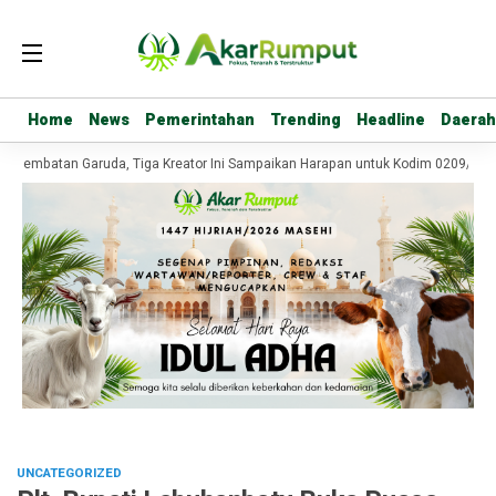
Home
Home
News
News
Pemerintahan
Pemerintahan
Trending
Trending
Headline
Headline
Daerah
Daerah
 Jembatan Garuda, Tiga Kreator Ini Sampaikan Harapan untuk Kodim 0209/Labu
UNCATEGORIZED