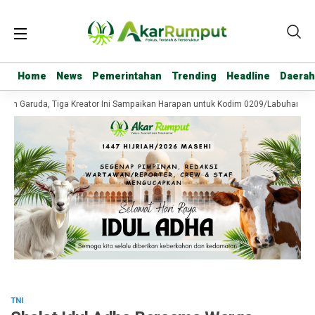
Home
Home
News
News
Pemerintahan
Pemerintahan
Trending
Trending
Headline
Headline
Daerah
Daerah
n Garuda, Tiga Kreator Ini Sampaikan Harapan untuk Kodim 0209/Labuhanbatu
TNI