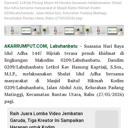
Danramil 11/Kota Pinang Mayor Inf Hendra Gunawan melaksanakan Shalat
Idul Adha bersama masyarakat di Masjid Baitul Hikmah Kodim
0209/Labuhanbatu, Jalan Abdul Aziz, Kelurahan Padang Matinggi,
Kecamatan Rantau Utara, Rabu (27/05/2026) pagi
AKARRUMPUT.COM, Labuhanbatu
– Suasana Hari Raya
Idul Adha 1447 Hijriah terasa penuh khidmat di
lingkungan Makodim 0209/Labuhanbatu. Dandim
0209/Labuhanbatu Letkol Kav Hanung Kaptiaji, S.Sos.,
M.I.P., melaksanakan Shalat Idul Adha bersama
masyarakat di Masjid Baitul Hikmah Kodim
0209/Labuhanbatu, Jalan Abdul Aziz, Kelurahan Padang
Matinggi, Kecamatan Rantau Utara, Rabu (27/05/2026)
pagi.
Raih Juara Lomba Video Jembatan
Garuda, Tiga Kreator Ini Sampaikan
Harapan untuk Kodim