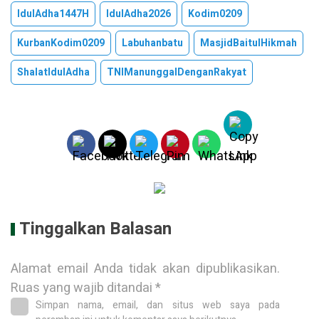
IdulAdha1447H
IdulAdha2026
Kodim0209
KurbanKodim0209
Labuhanbatu
MasjidBaitulHikmah
ShalatIdulAdha
TNIManunggalDenganRakyat
Tinggalkan Balasan
Alamat email Anda tidak akan dipublikasikan.
Ruas yang wajib ditandai
*
Simpan nama, email, dan situs web saya pada