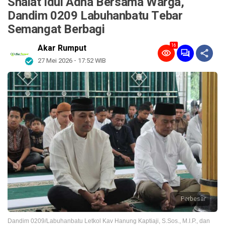
Shalat Idul Adha Bersama Warga,
Dandim 0209 Labuhanbatu Tebar
Semangat Berbagi
16
Akar Rumput
27 Mei 2026 - 17:52 WIB
Perbesar
Dandim 0209/Labuhanbatu Letkol Kav Hanung Kaptiaji, S.Sos., M.I.P., dan