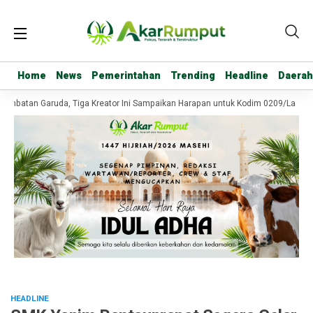
Home
Home
News
News
Pemerintahan
Pemerintahan
Trending
Trending
Headline
Headline
Daerah
Daerah
mbatan Garuda, Tiga Kreator Ini Sampaikan Harapan untuk Kodim 0209/Labuhan
HEADLINE