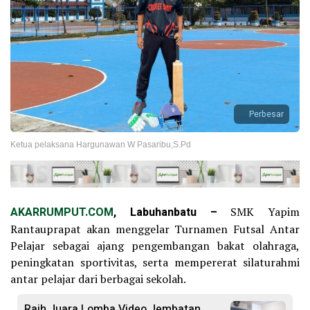
Perbesar
Ketua pelaksana Hargunawan W Pasaribu,S.Pd
AKARRUMPUT.COM
, Labuhanbatu –
SMK Yapim
Rantauprapat akan menggelar Turnamen Futsal Antar
Pelajar sebagai ajang pengembangan bakat olahraga,
peningkatan sportivitas, serta mempererat silaturahmi
antar pelajar dari berbagai sekolah.
Raih Juara Lomba Video Jembatan