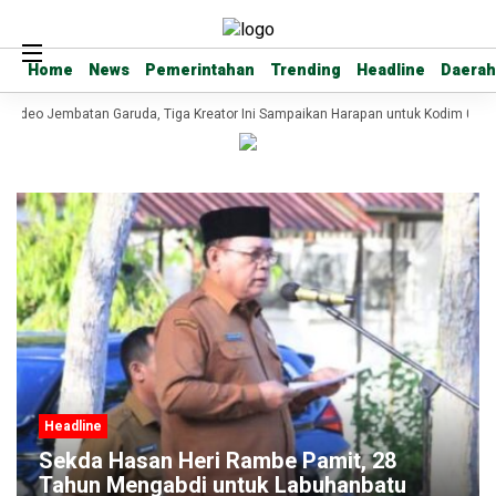
Home
Home
News
News
Pemerintahan
Pemerintahan
Trending
Trending
Headline
Headline
Daerah
Daerah
Video Jembatan Garuda, Tiga Kreator Ini Sampaikan Harapan untuk Kodim 0209
Headline
Sekda Hasan Heri Rambe Pamit, 28
Tahun Mengabdi untuk Labuhanbatu