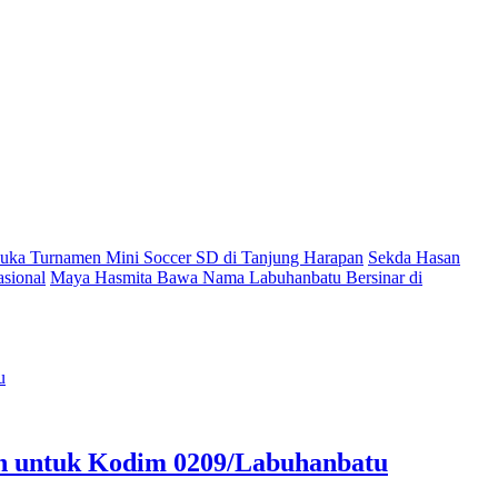
ka Turnamen Mini Soccer SD di Tanjung Harapan
Sekda Hasan
sional
Maya Hasmita Bawa Nama Labuhanbatu Bersinar di
an untuk Kodim 0209/Labuhanbatu