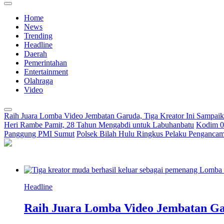
Home
News
Trending
Headline
Daerah
Pemerintahan
Entertainment
Olahraga
Video
Raih Juara Lomba Video Jembatan Garuda, Tiga Kreator Ini Sampa
Heri Rambe Pamit, 28 Tahun Mengabdi untuk Labuhanbatu
Kodim 02
Panggung PMI Sumut
Polsek Bilah Hulu Ringkus Pelaku Pengancama
Headline
Raih Juara Lomba Video Jembatan Ga