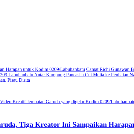
ikan Harapan untuk Kodim 0209/Labuhanbatu
Camat Richi Gunawan Bu
09 Labuhanbatu Antar Kampung Pancasila Cut Mutia ke Penilaian Na
n, Pisau Disita
ruda, Tiga Kreator Ini Sampaikan Harap