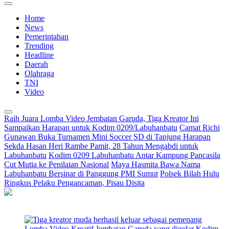
Home
News
Pemerintahan
Trending
Headline
Daerah
Olahraga
TNI
Video
Raih Juara Lomba Video Jembatan Garuda, Tiga Kreator Ini
Sampaikan Harapan untuk Kodim 0209/Labuhanbatu
Camat Richi
Gunawan Buka Turnamen Mini Soccer SD di Tanjung Harapan
Sekda Hasan Heri Rambe Pamit, 28 Tahun Mengabdi untuk
Labuhanbatu
Kodim 0209 Labuhanbatu Antar Kampung Pancasila
Cut Mutia ke Penilaian Nasional
Maya Hasmita Bawa Nama
Labuhanbatu Bersinar di Panggung PMI Sumut
Polsek Bilah Hulu
Ringkus Pelaku Pengancaman, Pisau Disita