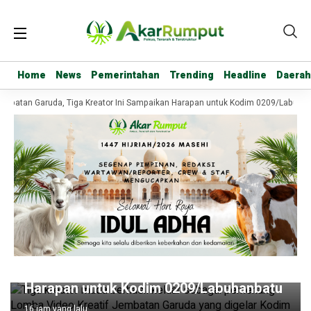
Home
Home
News
News
Pemerintahan
Pemerintahan
Trending
Trending
Headline
Headline
Daerah
Daerah
mbatan Garuda, Tiga Kreator Ini Sampaikan Harapan untuk Kodim 0209/Labuhan
Headline
Raih Juara Lomba Video Jembatan
Garuda, Tiga Kreator Ini Sampaikan
Harapan untuk Kodim 0209/Labuhanbatu
16 jam yang lalu