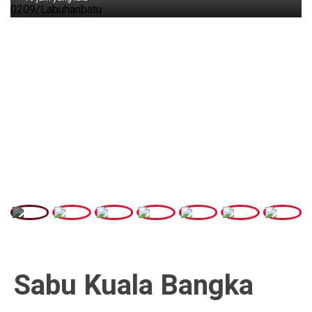
Hea
Ca
Mi
18 j
Sabu Kuala Bangka