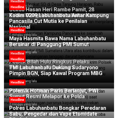
Headline
23 jam yang lalu
Headline
Sekda Hasan Heri Rambe Pamit, 28
Tahun Mengabdi untuk Labuhanbatu
Kodim 0209 Labuhanbatu Antar Kampung
Pancasila Cut Mutia ke Penilaian
1 minggu yang lalu
Nasional
Headline
1 minggu yang lalu
Maya Hasmita Bawa Nama Labuhanbatu
Bersinar di Panggung PMI Sumut
2 minggu yang lalu
Headline
Headline
Polsek Bilah Hulu Ringkus Pelaku
Pengancaman, Pisau Disita
TMI Labuhanbatu Dukung Sudaryono
Pimpin BGN, Siap Kawal Program MBG
2 minggu yang lalu
2 minggu yang lalu
Headline
Polemik Hotman Paris Berlanjut, PWI
Sumut Resmi Melapor ke Polda
Headline
2 minggu yang lalu
Polres Labuhanbatu Bongkar Peredaran
Sabu, Pengedar dan Vape Etomidate