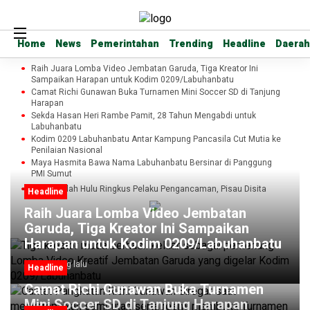
Home
Home
News
News
Pemerintahan
Pemerintahan
Trending
Trending
Headline
Headline
Daerah
Daerah
Raih Juara Lomba Video Jembatan Garuda, Tiga Kreator Ini
Sampaikan Harapan untuk Kodim 0209/Labuhanbatu
Camat Richi Gunawan Buka Turnamen Mini Soccer SD di Tanjung
Harapan
Sekda Hasan Heri Rambe Pamit, 28 Tahun Mengabdi untuk
Labuhanbatu
Kodim 0209 Labuhanbatu Antar Kampung Pancasila Cut Mutia ke
Penilaian Nasional
Maya Hasmita Bawa Nama Labuhanbatu Bersinar di Panggung
PMI Sumut
Polsek Bilah Hulu Ringkus Pelaku Pengancaman, Pisau Disita
Headline
Raih Juara Lomba Video Jembatan
Garuda, Tiga Kreator Ini Sampaikan
Harapan untuk Kodim 0209/Labuhanbatu
21 jam yang lalu
Headline
Camat Richi Gunawan Buka Turnamen
Mini Soccer SD di Tanjung Harapan