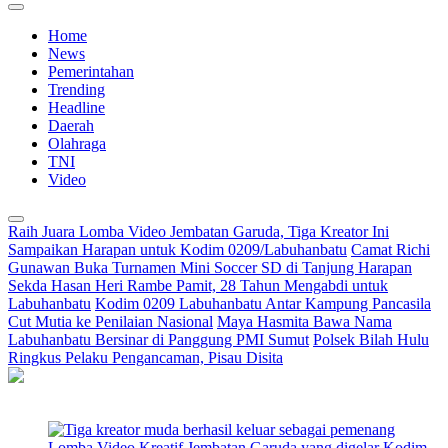
Home
News
Pemerintahan
Trending
Headline
Daerah
Olahraga
TNI
Video
Raih Juara Lomba Video Jembatan Garuda, Tiga Kreator Ini
Sampaikan Harapan untuk Kodim 0209/Labuhanbatu
Camat Richi
Gunawan Buka Turnamen Mini Soccer SD di Tanjung Harapan
Sekda Hasan Heri Rambe Pamit, 28 Tahun Mengabdi untuk
Labuhanbatu
Kodim 0209 Labuhanbatu Antar Kampung Pancasila
Cut Mutia ke Penilaian Nasional
Maya Hasmita Bawa Nama
Labuhanbatu Bersinar di Panggung PMI Sumut
Polsek Bilah Hulu
Ringkus Pelaku Pengancaman, Pisau Disita