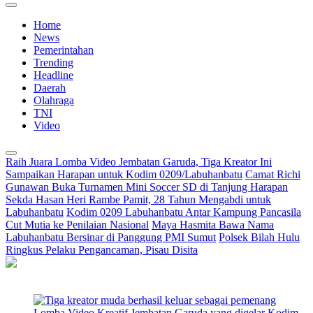
Home
News
Pemerintahan
Trending
Headline
Daerah
Olahraga
TNI
Video
Raih Juara Lomba Video Jembatan Garuda, Tiga Kreator Ini
Sampaikan Harapan untuk Kodim 0209/Labuhanbatu
Camat Richi
Gunawan Buka Turnamen Mini Soccer SD di Tanjung Harapan
Sekda Hasan Heri Rambe Pamit, 28 Tahun Mengabdi untuk
Labuhanbatu
Kodim 0209 Labuhanbatu Antar Kampung Pancasila
Cut Mutia ke Penilaian Nasional
Maya Hasmita Bawa Nama
Labuhanbatu Bersinar di Panggung PMI Sumut
Polsek Bilah Hulu
Ringkus Pelaku Pengancaman, Pisau Disita