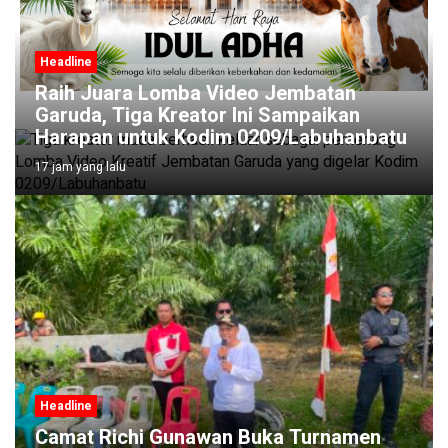
Headline
Raih Juara Lomba Video Jembatan
Garuda, Tiga Kreator Ini Sampaikan
Harapan untuk Kodim 0209/Labuhanbatu
17 jam yang lalu
Headline
Camat Richi Gunawan Buka Turnamen