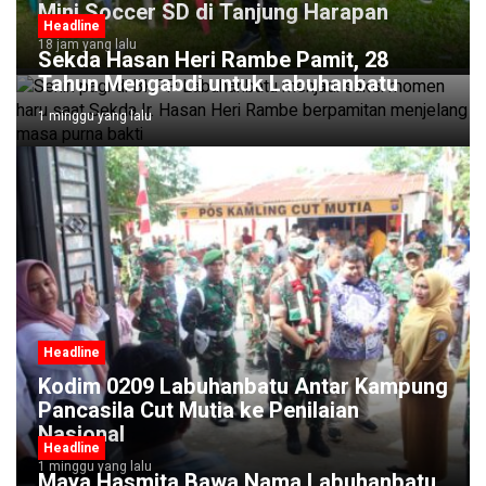
Mini Soccer SD di Tanjung Harapan
Headline
18 jam yang lalu
Sekda Hasan Heri Rambe Pamit, 28
Tahun Mengabdi untuk Labuhanbatu
1 minggu yang lalu
Headline
Kodim 0209 Labuhanbatu Antar Kampung
Pancasila Cut Mutia ke Penilaian
Nasional
Headline
1 minggu yang lalu
Maya Hasmita Bawa Nama Labuhanbatu