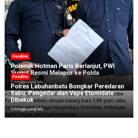
Headline
Polemik Hotman Paris Berlanjut, PWI
Sumut Resmi Melapor ke Polda
Headline
2 minggu yang lalu
Polres Labuhanbatu Bongkar Peredaran
Sabu, Pengedar dan Vape Etomidate
Dibekuk
2 minggu yang lalu