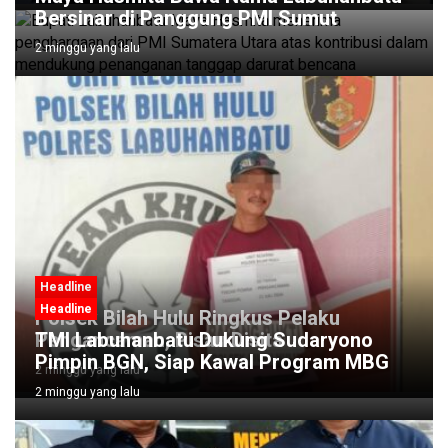
Bersinar di Panggung PMI Sumut
2 minggu yang lalu
Headline
Headline
Polsek Bilah Hulu Ringkus Pelaku
Pengancaman, Pisau Disita
TMI Labuhanbatu Dukung Sudaryono
Pimpin BGN, Siap Kawal Program MBG
2 minggu yang lalu
2 minggu yang lalu