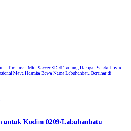
ka Turnamen Mini Soccer SD di Tanjung Harapan
Sekda Hasan
sional
Maya Hasmita Bawa Nama Labuhanbatu Bersinar di
an untuk Kodim 0209/Labuhanbatu