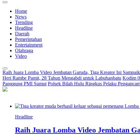
Home
News
Trending
Headline
Daerah
Pemerintahan
Entertainment
Olahraga
Video
Raih Juara Lomba Video Jembatan Garuda, Tiga Kreator Ini Sampa
Heri Rambe Pamit, 28 Tahun Mengabdi untuk Labuhanbatu
Kodim 02
Panggung PMI Sumut
Polsek Bilah Hulu Ringkus Pelaku Pengancama
Headline
Raih Juara Lomba Video Jembatan Ga