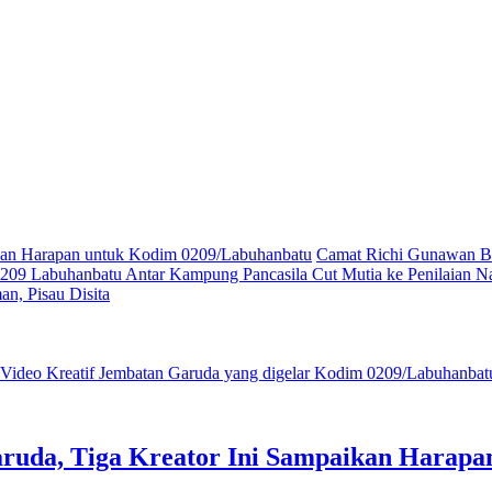
ikan Harapan untuk Kodim 0209/Labuhanbatu
Camat Richi Gunawan Bu
09 Labuhanbatu Antar Kampung Pancasila Cut Mutia ke Penilaian Na
n, Pisau Disita
ruda, Tiga Kreator Ini Sampaikan Harap