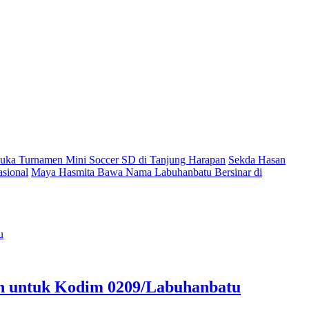
ka Turnamen Mini Soccer SD di Tanjung Harapan
Sekda Hasan
sional
Maya Hasmita Bawa Nama Labuhanbatu Bersinar di
an untuk Kodim 0209/Labuhanbatu