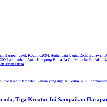
ikan Harapan untuk Kodim 0209/Labuhanbatu
Camat Richi Gunawan Bu
09 Labuhanbatu Antar Kampung Pancasila Cut Mutia ke Penilaian Na
n, Pisau Disita
ruda, Tiga Kreator Ini Sampaikan Harap