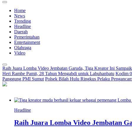
Home
News
Trending
Headline
Daerah
Pemerintahan
Entertainment
Olahraga
Video
Raih Juara Lomba Video Jembatan Garuda, Tiga Kreator Ini Sampa
Heri Rambe Pamit, 28 Tahun Mengabdi untuk Labuhanbatu
Kodim 02
Panggung PMI Sumut
Polsek Bilah Hulu Ringkus Pelaku Pengancama
Headline
Raih Juara Lomba Video Jembatan Ga