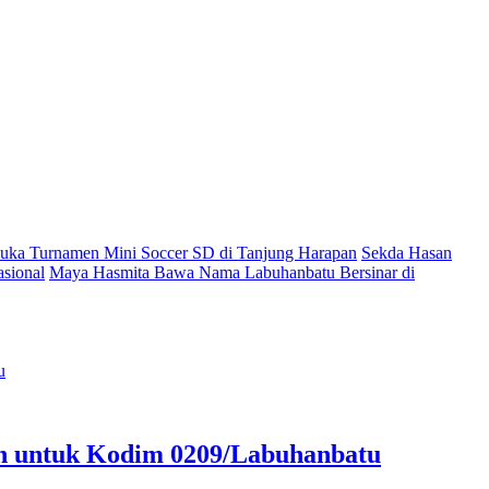
ka Turnamen Mini Soccer SD di Tanjung Harapan
Sekda Hasan
sional
Maya Hasmita Bawa Nama Labuhanbatu Bersinar di
an untuk Kodim 0209/Labuhanbatu