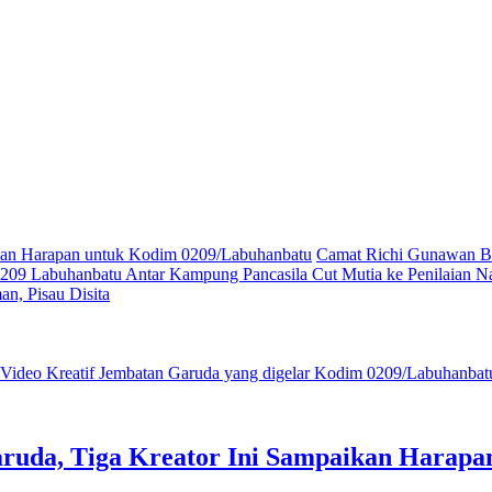
ikan Harapan untuk Kodim 0209/Labuhanbatu
Camat Richi Gunawan Bu
09 Labuhanbatu Antar Kampung Pancasila Cut Mutia ke Penilaian Na
n, Pisau Disita
ruda, Tiga Kreator Ini Sampaikan Harap