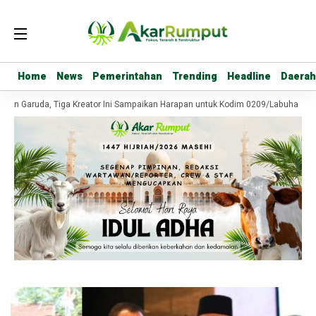
Home
Home
News
News
Pemerintahan
Pemerintahan
Trending
Trending
Headline
Headline
Daerah
Daerah
an Garuda, Tiga Kreator Ini Sampaikan Harapan untuk Kodim 0209/Labuhanbatu