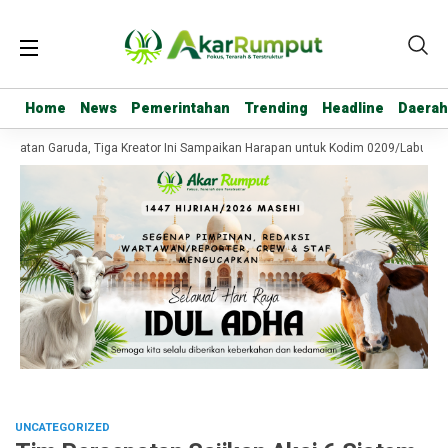
Home
Home
News
News
Pemerintahan
Pemerintahan
Trending
Trending
Headline
Headline
Daerah
Daerah
batan Garuda, Tiga Kreator Ini Sampaikan Harapan untuk Kodim 0209/Labuhanb
UNCATEGORIZED