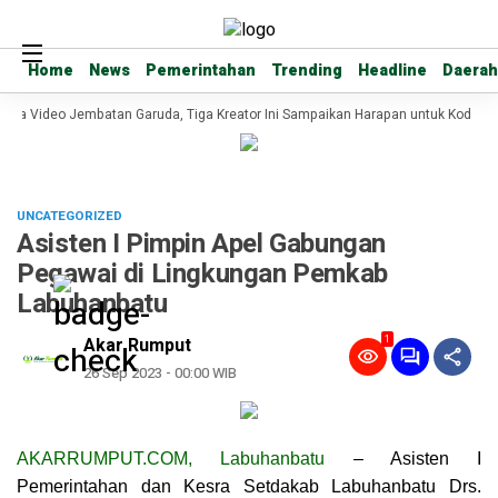
Home
Home
News
News
Pemerintahan
Pemerintahan
Trending
Trending
Headline
Headline
Daerah
Daerah
ba Video Jembatan Garuda, Tiga Kreator Ini Sampaikan Harapan untuk Kodim 0
UNCATEGORIZED
Asisten I Pimpin Apel Gabungan
Pegawai di Lingkungan Pemkab
Labuhanbatu
1
Akar Rumput
26 Sep 2023 - 00:00 WIB
AKARRUMPUT.COM, Labuhanbatu
– Asisten I
Pemerintahan dan Kesra Setdakab Labuhanbatu Drs.