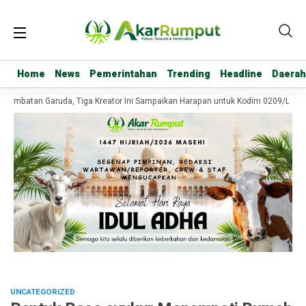
Home
Home
News
News
Pemerintahan
Pemerintahan
Trending
Trending
Headline
Headline
Daerah
Daerah
embatan Garuda, Tiga Kreator Ini Sampaikan Harapan untuk Kodim 0209/Labuh
UNCATEGORIZED