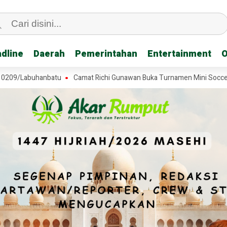
dline
dline
Daerah
Daerah
Pemerintahan
Pemerintahan
Entertainment
Entertainment
O
O
abuhanbatu
Camat Richi Gunawan Buka Turnamen Mini Soccer SD di T