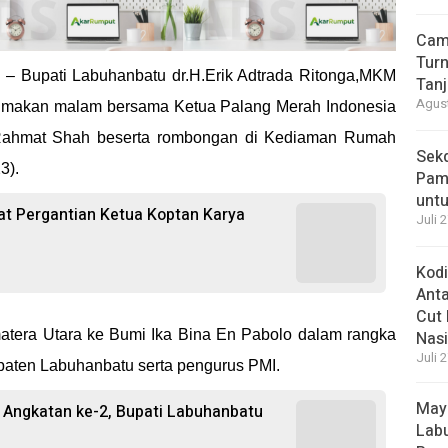
Cam
Turn
u
– Bupati Labuhanbatu dr.H.Erik Adtrada Ritonga,MKM
Tan
Agust
 makan malam bersama Ketua Palang Merah Indonesia
. Rahmat Shah beserta rombongan di Kediaman Rumah
Sek
3).
Pam
unt
at Pergantian Ketua Koptan Karya
Juli 
Kod
Ant
Cut 
atera Utara ke Bumi Ika Bina En Pabolo dalam rangka
Nasi
Juli 
paten Labuhanbatu serta pengurus PMI.
May
Angkatan ke-2, Bupati Labuhanbatu
Labu