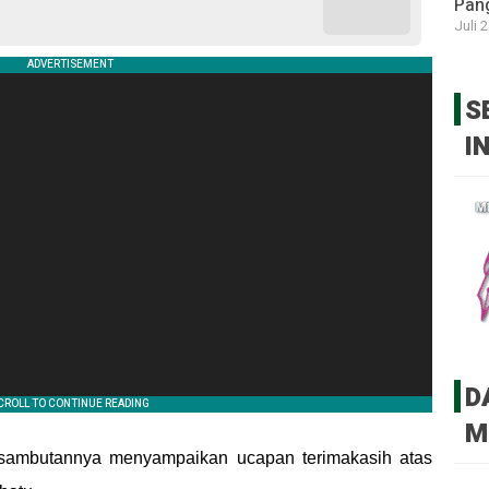
Pan
Juli 
S
I
D
M
 sambutannya menyampaikan ucapan terimakasih atas