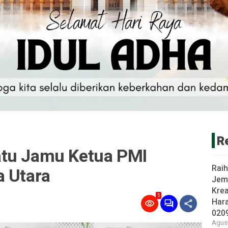
R
atu Jamu Ketua PMI
Rai
a Utara
Jem
Krea
5
Har
020
Agust