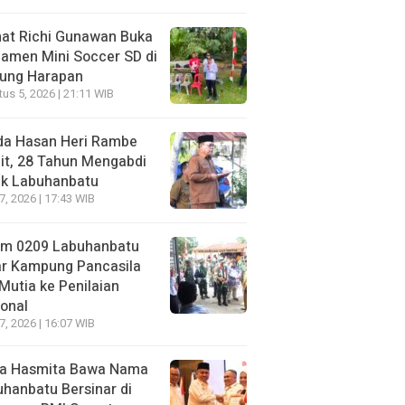
at Richi Gunawan Buka
amen Mini Soccer SD di
jung Harapan
us 5, 2026 | 21:11 WIB
da Hasan Heri Rambe
it, 28 Tahun Mengabdi
uk Labuhanbatu
27, 2026 | 17:43 WIB
im 0209 Labuhanbatu
ar Kampung Pancasila
Mutia ke Penilaian
onal
27, 2026 | 16:07 WIB
a Hasmita Bawa Nama
hanbatu Bersinar di