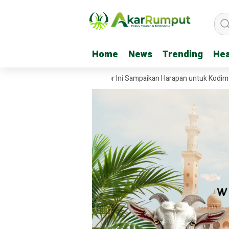
Home
Home
News
News
Trending
Trending
Hea
Hea
batan Garuda, Tiga Kreator Ini Sampaikan Harapan untuk Kodim 0209/L