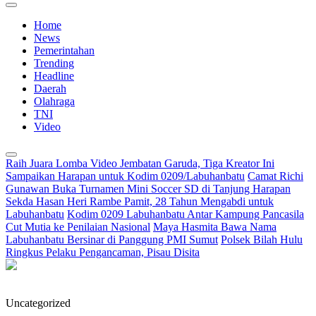
Home
News
Pemerintahan
Trending
Headline
Daerah
Olahraga
TNI
Video
Raih Juara Lomba Video Jembatan Garuda, Tiga Kreator Ini
Sampaikan Harapan untuk Kodim 0209/Labuhanbatu
Camat Richi
Gunawan Buka Turnamen Mini Soccer SD di Tanjung Harapan
Sekda Hasan Heri Rambe Pamit, 28 Tahun Mengabdi untuk
Labuhanbatu
Kodim 0209 Labuhanbatu Antar Kampung Pancasila
Cut Mutia ke Penilaian Nasional
Maya Hasmita Bawa Nama
Labuhanbatu Bersinar di Panggung PMI Sumut
Polsek Bilah Hulu
Ringkus Pelaku Pengancaman, Pisau Disita
Uncategorized