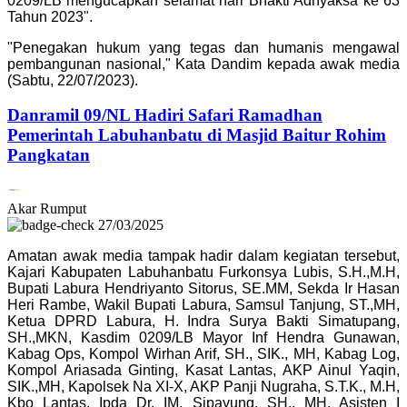
0209/LB mengucapkan selamat hari Bhakti Adhyaksa ke 63
Tahun 2023".
"Penegakan hukum yang tegas dan humanis mengawal
pembangunan nasional," Kata Dandim kepada awak media
(Sabtu, 22/07/2023).
Danramil 09/NL Hadiri Safari Ramadhan
Pemerintah Labuhanbatu di Masjid Baitur Rohim
Pangkatan
Akar Rumput
27/03/2025
Amatan awak media tampak hadir dalam kegiatan tersebut,
Kajari Kabupaten Labuhanbatu Furkonsya Lubis, S.H.,M.H,
Bupati Labura Hendriyanto Sitorus, SE.MM, Sekda Ir Hasan
Heri Rambe, Wakil Bupati Labura, Samsul Tanjung, ST.,MH,
Ketua DPRD Labura, H. Indra Surya Bakti Simatupang,
SH.,MKN, Kasdim 0209/LB Mayor Inf Hendra Gunawan,
Kabag Ops, Kompol Wirhan Arif, SH., SIK., MH, Kabag Log,
Kompol Ariasada Ginting, Kasat Lantas, AKP Ainul Yaqin,
SIK.,MH, Kapolsek Na XI-X, AKP Panji Nugraha, S.T.K., M.H,
Kbo Lantas, Ipda Dr. IM. Sipayung, SH., MH, Asisten I