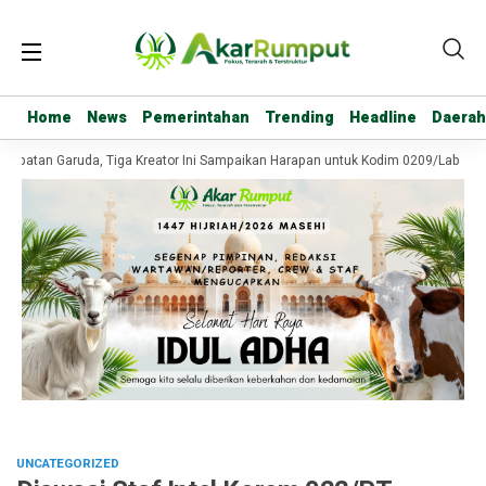
Home
Home
News
News
Pemerintahan
Pemerintahan
Trending
Trending
Headline
Headline
Daerah
Daerah
batan Garuda, Tiga Kreator Ini Sampaikan Harapan untuk Kodim 0209/Labuhanb
UNCATEGORIZED