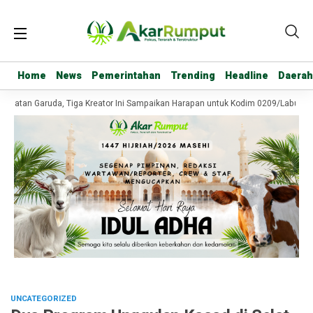
Home
Home
News
News
Pemerintahan
Pemerintahan
Trending
Trending
Headline
Headline
Daerah
Daerah
batan Garuda, Tiga Kreator Ini Sampaikan Harapan untuk Kodim 0209/Labuhanb
UNCATEGORIZED