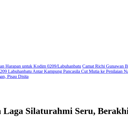
ikan Harapan untuk Kodim 0209/Labuhanbatu
Camat Richi Gunawan Bu
09 Labuhanbatu Antar Kampung Pancasila Cut Mutia ke Penilaian Na
n, Pisau Disita
 Laga Silaturahmi Seru, Berakhi