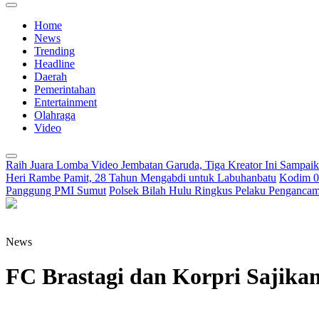
Home
News
Trending
Headline
Daerah
Pemerintahan
Entertainment
Olahraga
Video
Raih Juara Lomba Video Jembatan Garuda, Tiga Kreator Ini Sampa
Heri Rambe Pamit, 28 Tahun Mengabdi untuk Labuhanbatu
Kodim 02
Panggung PMI Sumut
Polsek Bilah Hulu Ringkus Pelaku Pengancama
News
FC Brastagi dan Korpri Sajikan