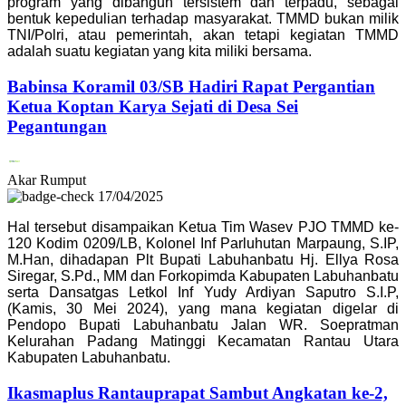
program yang dibangun tersistem dan terpadu, sebagai
bentuk kepedulian terhadap masyarakat. TMMD bukan milik
TNI/Polri, atau pemerintah, akan tetapi kegiatan TMMD
adalah suatu kegiatan yang kita miliki bersama.
Babinsa Koramil 03/SB Hadiri Rapat Pergantian
Ketua Koptan Karya Sejati di Desa Sei
Pegantungan
Akar Rumput
17/04/2025
Hal tersebut disampaikan Ketua Tim Wasev PJO TMMD ke-
120 Kodim 0209/LB, Kolonel Inf Parluhutan Marpaung, S.IP,
M.Han, dihadapan Plt Bupati Labuhanbatu Hj. Ellya Rosa
Siregar, S.Pd., MM dan Forkopimda Kabupaten Labuhanbatu
serta Dansatgas Letkol Inf Yudy Ardiyan Saputro S.I.P,
(Kamis, 30 Mei 2024), yang mana kegiatan digelar di
Pendopo Bupati Labuhanbatu Jalan WR. Soepratman
Kelurahan Padang Matinggi Kecamatan Rantau Utara
Kabupaten Labuhanbatu.
Ikasmaplus Rantauprapat Sambut Angkatan ke-2,