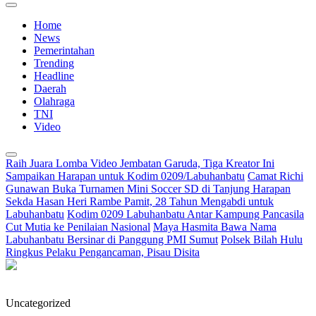
Home
News
Pemerintahan
Trending
Headline
Daerah
Olahraga
TNI
Video
Raih Juara Lomba Video Jembatan Garuda, Tiga Kreator Ini
Sampaikan Harapan untuk Kodim 0209/Labuhanbatu
Camat Richi
Gunawan Buka Turnamen Mini Soccer SD di Tanjung Harapan
Sekda Hasan Heri Rambe Pamit, 28 Tahun Mengabdi untuk
Labuhanbatu
Kodim 0209 Labuhanbatu Antar Kampung Pancasila
Cut Mutia ke Penilaian Nasional
Maya Hasmita Bawa Nama
Labuhanbatu Bersinar di Panggung PMI Sumut
Polsek Bilah Hulu
Ringkus Pelaku Pengancaman, Pisau Disita
Uncategorized