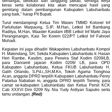
semangat, dedikasi dan tanggung jawab, semoga kerja
keras serta kolaborasi kita akan mencapai hasil yang
gemilang dalam pembangunan Kabupaten Labuhanbatu
yang baik," harap Plt Bupati.
Turut mendampingi Ketua Tim Wasev TMMD Kolonel Inf
Parluhutan Marpaung, S.IP, M.Han, Letkol Inf Bambang
Raditya, M.Han, Waaster Kasdam I/BB Letkol Inf Marki Jaya
Peranginangin, Kasi Ter Korem 022/PT Letkol Inf Fahroel
Muhadi.
Kegiatan ini juga dihadiri Wakapolres Labuhanbatu Kompol
H. Matondang, SH, Sekda Kabupaten Labuhanbatu Ir. Hasan
Heri Rambe, Kasdim, para Perwira Staf Kodim 0209/LB,
para Danramil jajaran Kodim 0209/ LB, para OPD
Kabupaten Labuhanbatu, Ketua FKUB Labuhanbatu H.
Galih Orlando, S.Pd.i.,SH,M.Kn, Tokoh Agama Tionghoa
Acan, anggota DPRD terpilih Kabupaten Labuhanbatu Penry
Patartua Nababan m, anggota DPRD terpilih Tommy, para
camat se-kabupaten Labuhanbatu dan Ketua Persit KCK
Cab XXXVI Dim 0209 Ny. Nia Yudy Ardiyan Saputro serta
tamu undangan.
(Red)