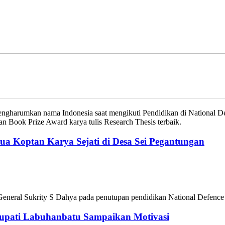
engharumkan nama Indonesia saat mengikuti Pendidikan di National De
an Book Prize Award karya tulis Research Thesis terbaik.
ua Koptan Karya Sejati di Desa Sei Pegantungan
neral Sukrity S Dahya pada penutupan pendidikan National Defence 
upati Labuhanbatu Sampaikan Motivasi