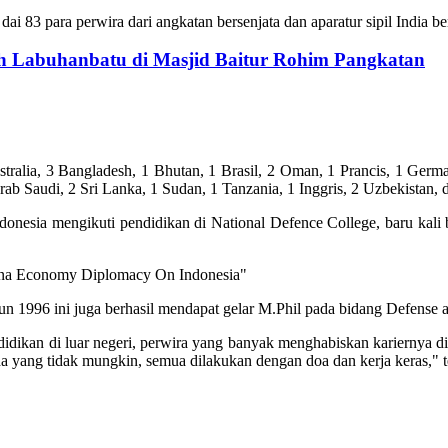
ai 83 para perwira dari angkatan bersenjata dan aparatur sipil India be
h Labuhanbatu di Masjid Baitur Rohim Pangkatan
stralia, 3 Bangladesh, 1 Bhutan, 1 Brasil, 2 Oman, 1 Prancis, 1 Germa
rab Saudi, 2 Sri Lanka, 1 Sudan, 1 Tanzania, 1 Inggris, 2 Uzbekistan, 
ndonesia mengikuti pendidikan di National Defence College, baru kali
hina Economy Diplomacy On Indonesia"
1996 ini juga berhasil mendapat gelar M.Phil pada bidang Defense and
kan di luar negeri, perwira yang banyak menghabiskan kariernya di sat
ada yang tidak mungkin, semua dilakukan dengan doa dan kerja keras," 