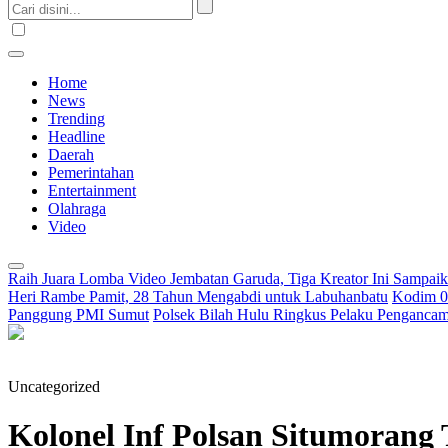
Home
News
Trending
Headline
Daerah
Pemerintahan
Entertainment
Olahraga
Video
Raih Juara Lomba Video Jembatan Garuda, Tiga Kreator Ini Sampa
Heri Rambe Pamit, 28 Tahun Mengabdi untuk Labuhanbatu
Kodim 02
Panggung PMI Sumut
Polsek Bilah Hulu Ringkus Pelaku Pengancama
Uncategorized
Kolonel Inf Polsan Situmorang