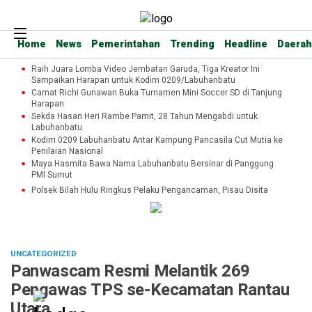
Home
News
Pemerintahan
Trending
Headline
Daerah
Raih Juara Lomba Video Jembatan Garuda, Tiga Kreator Ini
Sampaikan Harapan untuk Kodim 0209/Labuhanbatu
Camat Richi Gunawan Buka Turnamen Mini Soccer SD di Tanjung
Harapan
Sekda Hasan Heri Rambe Pamit, 28 Tahun Mengabdi untuk
Labuhanbatu
Kodim 0209 Labuhanbatu Antar Kampung Pancasila Cut Mutia ke
Penilaian Nasional
Maya Hasmita Bawa Nama Labuhanbatu Bersinar di Panggung
PMI Sumut
Polsek Bilah Hulu Ringkus Pelaku Pengancaman, Pisau Disita
UNCATEGORIZED
Panwascam Resmi Melantik 269
Pengawas TPS se-Kecamatan Rantau
Utara