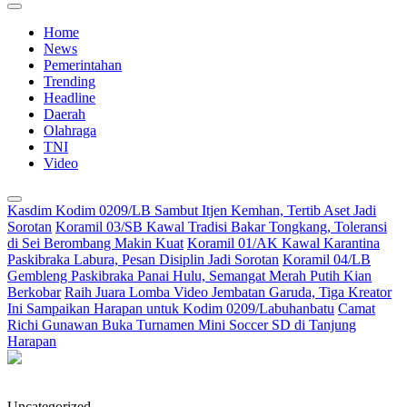
Home
News
Pemerintahan
Trending
Headline
Daerah
Olahraga
TNI
Video
Kasdim Kodim 0209/LB Sambut Itjen Kemhan, Tertib Aset Jadi
Sorotan
Koramil 03/SB Kawal Tradisi Bakar Tongkang, Toleransi
di Sei Berombang Makin Kuat
Koramil 01/AK Kawal Karantina
Paskibraka Labura, Pesan Disiplin Jadi Sorotan
Koramil 04/LB
Gembleng Paskibraka Panai Hulu, Semangat Merah Putih Kian
Berkobar
Raih Juara Lomba Video Jembatan Garuda, Tiga Kreator
Ini Sampaikan Harapan untuk Kodim 0209/Labuhanbatu
Camat
Richi Gunawan Buka Turnamen Mini Soccer SD di Tanjung
Harapan
Uncategorized