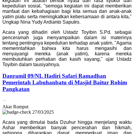
kegiatan ini adalah bentuk nyata dari rasa syukur dan
kepedulian sosial, "semoga kegiatan ini dapat memberikan
manfaat dan kebahagiaan bagi kita semua dan anak-anak
yatim piatu serta meningkatkan kebersamaan di antara kita,"
Ungkap Nina Yudy Ardianto Saputro.
Acara yang dihadiri oleh Ustadz Toyibin S.Pd. sebagai
penceramah juga menyampaikan dalam isi materinya
tentang pentingnya kepedulian terhadap anak yatim. "Agama
memerintahkan bahwa kita harus mengasihi dan
menyayangi mereka (anak yatim), karena mereka
membutuhkan perhatian dan kasih sayang," ujar Ustadz
Toyibin dalam tausiyahnya.
Danramil 09/NL Hadiri Safari Ramadhan
Pemerintah Labuhanbatu di Masjid Baitur Rohim
Pangkatan
Akar Rumput
27/03/2025
Acara yang dimulai bada Dzuhur hingga menjelang waktu
Ashar memberikan banyak pencerahan dan hikmah,
sehingga diharapkan dapat memperkuat iman dan