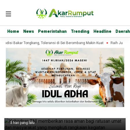
Home
Home
News
News
Pemerintahan
Pemerintahan
Trending
Trending
Headline
Headline
Daerah
Daerah
Tradisi Bakar Tongkang, Toleransi di Sei Berombang Makin Kuat
Raih Juara L
Headline
Kawal Tradisi Bakar
eransi di Sei Berombang
Raih Juara Lomba
Garuda, Tiga Krea
Harapan untuk Ko
4 hari yang lalu