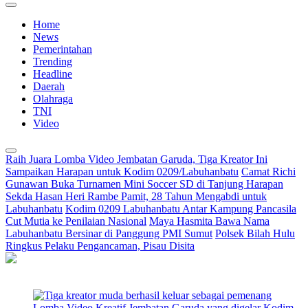
Home
News
Pemerintahan
Trending
Headline
Daerah
Olahraga
TNI
Video
Raih Juara Lomba Video Jembatan Garuda, Tiga Kreator Ini
Sampaikan Harapan untuk Kodim 0209/Labuhanbatu
Camat Richi
Gunawan Buka Turnamen Mini Soccer SD di Tanjung Harapan
Sekda Hasan Heri Rambe Pamit, 28 Tahun Mengabdi untuk
Labuhanbatu
Kodim 0209 Labuhanbatu Antar Kampung Pancasila
Cut Mutia ke Penilaian Nasional
Maya Hasmita Bawa Nama
Labuhanbatu Bersinar di Panggung PMI Sumut
Polsek Bilah Hulu
Ringkus Pelaku Pengancaman, Pisau Disita