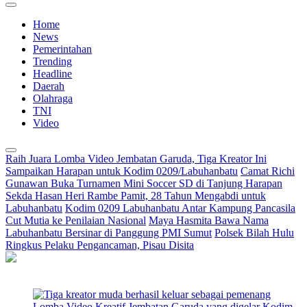
Home
News
Pemerintahan
Trending
Headline
Daerah
Olahraga
TNI
Video
Raih Juara Lomba Video Jembatan Garuda, Tiga Kreator Ini
Sampaikan Harapan untuk Kodim 0209/Labuhanbatu
Camat Richi
Gunawan Buka Turnamen Mini Soccer SD di Tanjung Harapan
Sekda Hasan Heri Rambe Pamit, 28 Tahun Mengabdi untuk
Labuhanbatu
Kodim 0209 Labuhanbatu Antar Kampung Pancasila
Cut Mutia ke Penilaian Nasional
Maya Hasmita Bawa Nama
Labuhanbatu Bersinar di Panggung PMI Sumut
Polsek Bilah Hulu
Ringkus Pelaku Pengancaman, Pisau Disita