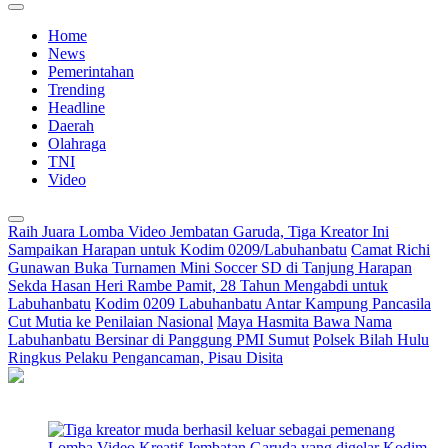
Home
News
Pemerintahan
Trending
Headline
Daerah
Olahraga
TNI
Video
Raih Juara Lomba Video Jembatan Garuda, Tiga Kreator Ini
Sampaikan Harapan untuk Kodim 0209/Labuhanbatu
Camat Richi
Gunawan Buka Turnamen Mini Soccer SD di Tanjung Harapan
Sekda Hasan Heri Rambe Pamit, 28 Tahun Mengabdi untuk
Labuhanbatu
Kodim 0209 Labuhanbatu Antar Kampung Pancasila
Cut Mutia ke Penilaian Nasional
Maya Hasmita Bawa Nama
Labuhanbatu Bersinar di Panggung PMI Sumut
Polsek Bilah Hulu
Ringkus Pelaku Pengancaman, Pisau Disita