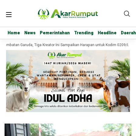
Home
Home
News
News
Pemerintahan
Pemerintahan
Trending
Trending
Headline
Headline
Daerah
Daerah
 Jembatan Garuda, Tiga Kreator Ini Sampaikan Harapan untuk Kodim 0209/Labu