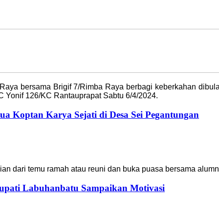
aya bersama Brigif 7/Rimba Raya berbagi keberkahan dibul
 C Yonif 126/KC Rantauprapat Sabtu 6/4/2024.
ua Koptan Karya Sejati di Desa Sei Pegantungan
an dari temu ramah atau reuni dan buka puasa bersama alumni
upati Labuhanbatu Sampaikan Motivasi