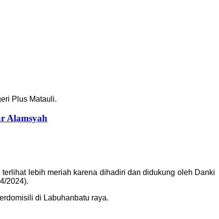
ri Plus Matauli.
ar Alamsyah
i terlihat lebih meriah karena dihadiri dan didukung oleh Danki
4/2024).
rdomisili di Labuhanbatu raya.