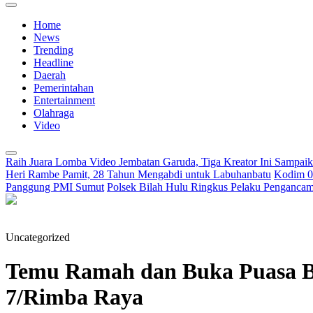
Home
News
Trending
Headline
Daerah
Pemerintahan
Entertainment
Olahraga
Video
Raih Juara Lomba Video Jembatan Garuda, Tiga Kreator Ini Sampa
Heri Rambe Pamit, 28 Tahun Mengabdi untuk Labuhanbatu
Kodim 02
Panggung PMI Sumut
Polsek Bilah Hulu Ringkus Pelaku Pengancama
Uncategorized
Temu Ramah dan Buka Puasa B
7/Rimba Raya