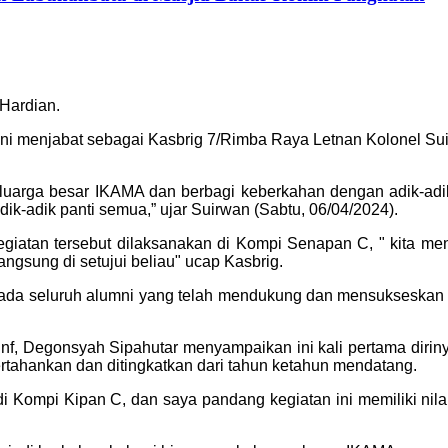
 Hardian.
ni menjabat sebagai Kasbrig 7/Rimba Raya Letnan Kolonel Su
luarga besar IKAMA dan berbagi keberkahan dengan adik-adik 
ik-adik panti semua,” ujar Suirwan (Sabtu, 06/04/2024).
iatan tersebut dilaksanakan di Kompi Senapan C, " kita me
gsung di setujui beliau" ucap Kasbrig.
da seluruh alumni yang telah mendukung dan mensukseskan keg
nf, Degonsyah Sipahutar menyampaikan ini kali pertama dirin
ertahankan dan ditingkatkan dari tahun ketahun mendatang.
Kompi Kipan C, dan saya pandang kegiatan ini memiliki nilai plu