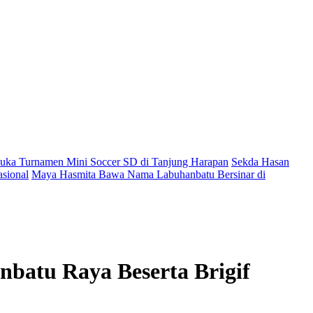
ka Turnamen Mini Soccer SD di Tanjung Harapan
Sekda Hasan
sional
Maya Hasmita Bawa Nama Labuhanbatu Bersinar di
atu Raya Beserta Brigif