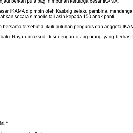
jadi berkah pula bagi himpunan keluarga besar IKAMA.
sar IKAMA dipimpin oleh Kasbrig selaku pembina, mendengarka
hkan secara simbolis tali asih kepada 150 anak panti.
buka bersama tersebut di ikuti puluhan pengurus dan anggota I
atu Raya dimaksud diisi dengan orang-orang yang berhasil m
dai
*