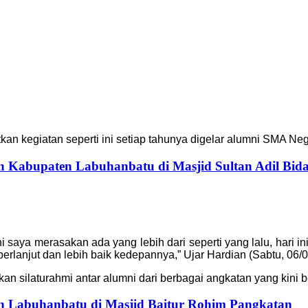
 kegiatan seperti ini setiap tahunya digelar alumni SMA Nege
h Kabupaten Labuhanbatu di Masjid Sultan Adil Bid
i saya merasakan ada yang lebih dari seperti yang lalu, hari in
rlanjut dan lebih baik kedepannya,” Ujar Hardian (Sabtu, 06/0
 silaturahmi antar alumni dari berbagai angkatan yang kini be
h Labuhanbatu di Masjid Baitur Rohim Pangkatan