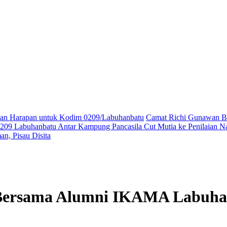
ikan Harapan untuk Kodim 0209/Labuhanbatu
Camat Richi Gunawan Bu
09 Labuhanbatu Antar Kampung Pancasila Cut Mutia ke Penilaian Na
n, Pisau Disita
ersama Alumni IKAMA Labuhanb