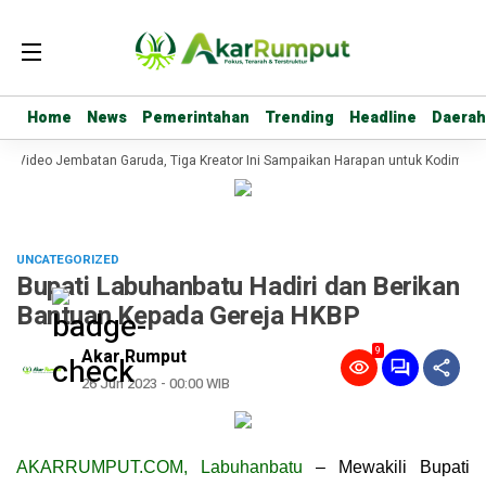
Home
Home
News
News
Pemerintahan
Pemerintahan
Trending
Trending
Headline
Headline
Daerah
Daerah
a Video Jembatan Garuda, Tiga Kreator Ini Sampaikan Harapan untuk Kodim 02
UNCATEGORIZED
Bupati Labuhanbatu Hadiri dan Berikan
Bantuan Kepada Gereja HKBP
9
Akar Rumput
26 Jun 2023 - 00:00 WIB
AKARRUMPUT.COM, Labuhanbatu
– Mewakili Bupati