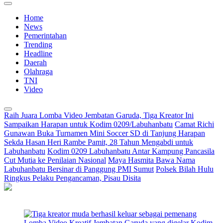
Home
News
Pemerintahan
Trending
Headline
Daerah
Olahraga
TNI
Video
Raih Juara Lomba Video Jembatan Garuda, Tiga Kreator Ini
Sampaikan Harapan untuk Kodim 0209/Labuhanbatu
Camat Richi
Gunawan Buka Turnamen Mini Soccer SD di Tanjung Harapan
Sekda Hasan Heri Rambe Pamit, 28 Tahun Mengabdi untuk
Labuhanbatu
Kodim 0209 Labuhanbatu Antar Kampung Pancasila
Cut Mutia ke Penilaian Nasional
Maya Hasmita Bawa Nama
Labuhanbatu Bersinar di Panggung PMI Sumut
Polsek Bilah Hulu
Ringkus Pelaku Pengancaman, Pisau Disita