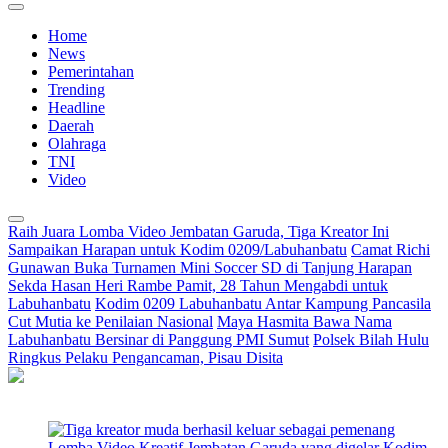
Home
News
Pemerintahan
Trending
Headline
Daerah
Olahraga
TNI
Video
Raih Juara Lomba Video Jembatan Garuda, Tiga Kreator Ini
Sampaikan Harapan untuk Kodim 0209/Labuhanbatu
Camat Richi
Gunawan Buka Turnamen Mini Soccer SD di Tanjung Harapan
Sekda Hasan Heri Rambe Pamit, 28 Tahun Mengabdi untuk
Labuhanbatu
Kodim 0209 Labuhanbatu Antar Kampung Pancasila
Cut Mutia ke Penilaian Nasional
Maya Hasmita Bawa Nama
Labuhanbatu Bersinar di Panggung PMI Sumut
Polsek Bilah Hulu
Ringkus Pelaku Pengancaman, Pisau Disita