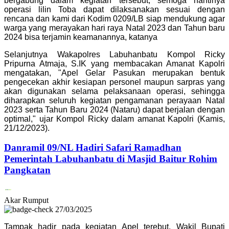
bergabung dalam kegiatan tersebut, semoga nantinya
operasi lilin Toba dapat dilaksanakan sesuai dengan
rencana dan kami dari Kodim 0209/LB siap mendukung agar
warga yang merayakan hari raya Natal 2023 dan Tahun baru
2024 bisa terjamin keamanannya, katanya
Selanjutnya Wakapolres Labuhanbatu Kompol Ricky
Pripurna Atmaja, S.IK yang membacakan Amanat Kapolri
mengatakan, "Apel Gelar Pasukan merupakan bentuk
pengecekan akhir kesiapan personel maupun sarpras yang
akan digunakan selama pelaksanaan operasi, sehingga
diharapkan seluruh kegiatan pengamanan perayaan Natal
2023 serta Tahun Baru 2024 (Nataru) dapat berjalan dengan
optimal," ujar Kompol Ricky dalam amanat Kapolri (Kamis,
21/12/2023).
Danramil 09/NL Hadiri Safari Ramadhan
Pemerintah Labuhanbatu di Masjid Baitur Rohim
Pangkatan
Akar Rumput
27/03/2025
Tampak hadir pada kegiatan Apel terebut, Wakil Bupati