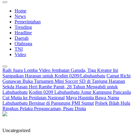
Home
News
Pemerintahan
Trending
Headline
Daerah
Olahraga
TNI
Video
Raih Juara Lomba Video Jembatan Garuda, Tiga Kreator Ini
Sampaikan Harapan untuk Kodim 0209/Labuhanbatu
Camat Richi
Gunawan Buka Turnamen Mini Soccer SD di Tanjung Harapan
Sekda Hasan Heri Rambe Pamit, 28 Tahun Mengabdi untuk
Labuhanbatu
Kodim 0209 Labuhanbatu Antar Kampung Pancasila
Cut Mutia ke Penilaian Nasional
Maya Hasmita Bawa Nama
Labuhanbatu Bersinar di Panggung PMI Sumut
Polsek Bilah Hulu
Ringkus Pelaku Pengancaman, Pisau Disita
Uncategorized