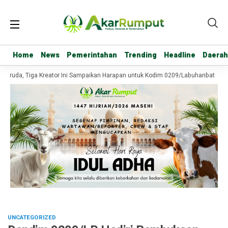
Home
Home
News
News
Pemerintahan
Pemerintahan
Trending
Trending
Headline
Headline
Daerah
Daerah
ruda, Tiga Kreator Ini Sampaikan Harapan untuk Kodim 0209/Labuhanbatu
C
UNCATEGORIZED