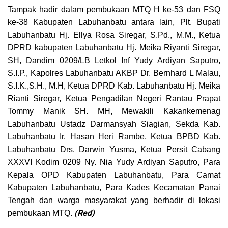
Tampak hadir dalam pembukaan MTQ H ke-53 dan FSQ
ke-38 Kabupaten Labuhanbatu antara lain, Plt. Bupati
Labuhanbatu Hj. Ellya Rosa Siregar, S.Pd., M.M., Ketua
DPRD kabupaten Labuhanbatu Hj. Meika Riyanti Siregar,
SH, Dandim 0209/LB Letkol Inf Yudy Ardiyan Saputro,
S.I.P., Kapolres Labuhanbatu AKBP Dr. Bernhard L Malau,
S.I.K.,S.H., M.H, Ketua DPRD Kab. Labuhanbatu Hj. Meika
Rianti Siregar, Ketua Pengadilan Negeri Rantau Prapat
Tommy Manik SH. MH, Mewakili Kakankemenag
Labuhanbatu Ustadz Darmansyah Siagian, Sekda Kab.
Labuhanbatu Ir. Hasan Heri Rambe, Ketua BPBD Kab.
Labuhanbatu Drs. Darwin Yusma, Ketua Persit Cabang
XXXVI Kodim 0209 Ny. Nia Yudy Ardiyan Saputro, Para
Kepala OPD Kabupaten Labuhanbatu, Para Camat
Kabupaten Labuhanbatu, Para Kades Kecamatan Panai
Tengah dan warga masyarakat yang berhadir di lokasi
(Red)
pembukaan MTQ.