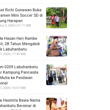
at Richi Gunawan Buka
amen Mini Soccer SD di
jung Harapan
us 5, 2026 | 21:11 WIB
da Hasan Heri Rambe
it, 28 Tahun Mengabdi
uk Labuhanbatu
27, 2026 | 17:43 WIB
im 0209 Labuhanbatu
ar Kampung Pancasila
Mutia ke Penilaian
onal
27, 2026 | 16:07 WIB
a Hasmita Bawa Nama
hanbatu Bersinar di