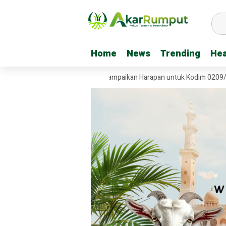
Home
Home
News
News
Trending
Trending
Hea
Hea
 Garuda, Tiga Kreator Ini Sampaikan Harapan untuk Kodim 0209/Labuha