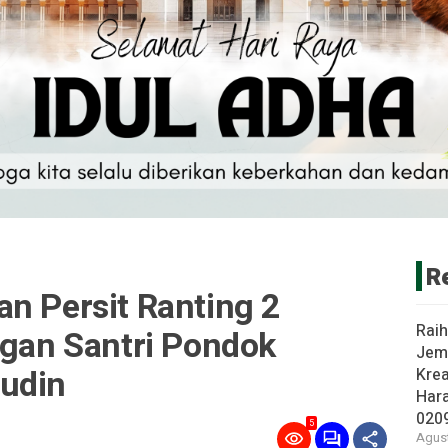
R
n Persit Ranting 2
Rai
ngan Santri Pondok
Jem
udin
Krea
Har
020
5
Agust