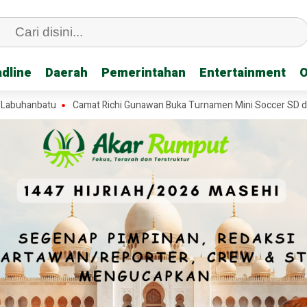
dline
dline
Daerah
Daerah
Pemerintahan
Pemerintahan
Entertainment
Entertainment
O
O
nbatu
Camat Richi Gunawan Buka Turnamen Mini Soccer SD di Tanjun