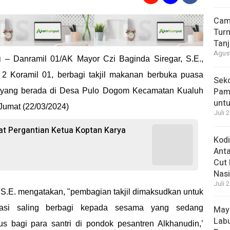
Cam
Turn
Tan
Agust
u
– Danramil 01/AK Mayor Czi Baginda Siregar, S.E.,
 2 Koramil 01, berbagi takjil makanan berbuka puasa
Sek
Pam
n yang berada di Desa Pulo Dogom Kecamatan Kualuh
unt
Jumat (22/03/2024)
Juli 
at Pergantian Ketua Koptan Karya
Kod
Ant
Cut 
Nasi
Juli 
 S.E. mengatakan, "pembagian takjil dimaksudkan untuk
si saling berbagi kepada sesama yang sedang
May
Labu
s bagi para santri di pondok pesantren Alkhanudin,’