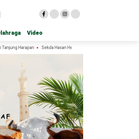
lahraga
lahraga
Video
Video
g Harapan
Sekda Hasan Heri Rambe Pamit, 28 Tahun Mengabdi untuk