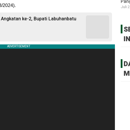
Pan
3/2024).
Juli 
Angkatan ke-2, Bupati Labuhanbatu
S
I
D
M