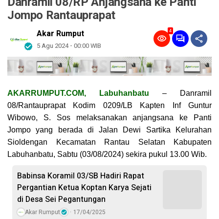
Danramil 08/RP Anjangsana ke Panti
Jompo Rantauprapat
4
Akar Rumput
5 Agu 2024 - 00:00 WIB
AKARRUMPUT.COM, Labuhanbatu
– Danramil
08/Rantauprapat Kodim 0209/LB Kapten Inf Guntur
Wibowo, S. Sos melaksanakan anjangsana ke Panti
Jompo yang berada di Jalan Dewi Sartika Kelurahan
Sioldengan Kecamatan Rantau Selatan Kabupaten
Labuhanbatu, Sabtu (03/08/2024) sekira pukul 13.00 Wib.
Babinsa Koramil 03/SB Hadiri Rapat
Pergantian Ketua Koptan Karya Sejati
di Desa Sei Pegantungan
Akar Rumput
17/04/2025