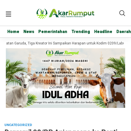
Home
Home
News
News
Pemerintahan
Pemerintahan
Trending
Trending
Headline
Headline
Daerah
Daerah
batan Garuda, Tiga Kreator Ini Sampaikan Harapan untuk Kodim 0209/Labuhanb
UNCATEGORIZED